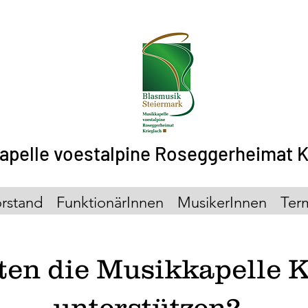
apelle voestalpine Roseggerheimat K
rstand
FunktionärInnen
MusikerInnen
Ter
ten die Musikkapelle K
unterstützen?