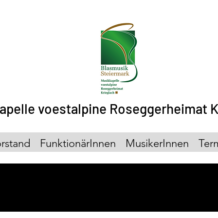
apelle voestalpine Roseggerheimat K
rstand
FunktionärInnen
MusikerInnen
Ter
mine und Veranstaltu