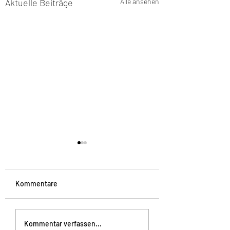
Aktuelle Beiträge
Alle ansehen
Kommentare
Landeskonzertwertung
Jahreshauptvers
Kommentar verfassen...