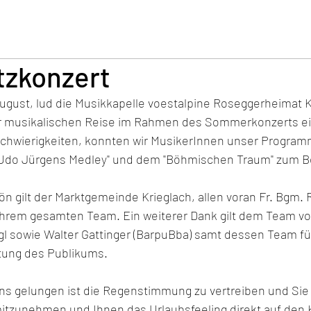
tzkonzert
August, lud die Musikkapelle voestalpine Roseggerheimat K
r musikalischen Reise im Rahmen des Sommerkonzerts ein
chwierigkeiten, konnten wir MusikerInnen unser Program
, "Udo Jürgens Medley" und dem "Böhmischen Traum" zum B
 gilt der Marktgemeinde Krieglach, allen voran Fr. Bgm. 
 ihrem gesamten Team. Ein weiterer Dank gilt dem Team v
gl
 sowie Walter Gattinger (BarpuBba) samt dessen Team für
tung des Publikums. 
uns gelungen ist die Regenstimmung zu vertreiben und Sie 
itzunehmen und Ihnen das Urlaubsfeeling direkt auf den K