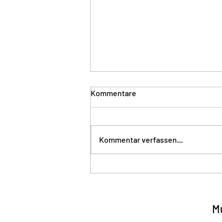
Kommentare
Kommentar verfassen...
THE 70s – WAS FÜR EIN
ABEND!
Mu