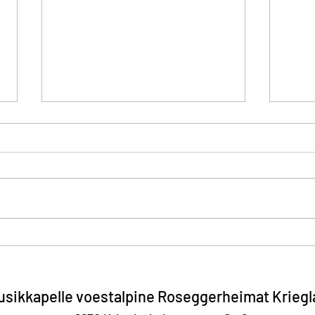
Landeskonzertwertung
Jahr
sikkapelle voestalpine Roseggerheimat Kriegl