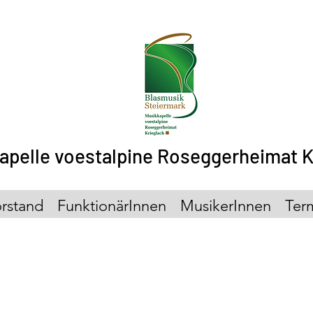
apelle voestalpine Roseggerheimat K
rstand
FunktionärInnen
MusikerInnen
Ter