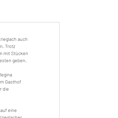
rieglach auch 
. Trotz 
m mit Stücken 
esten geben. 
Regina 
om Gasthof 
 die 
auf eine 
rieglacher 